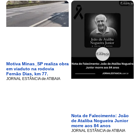
Motiva Minas_SP realiza obra
em viaduto na rodovia
Fernão Dias, km 77.
JORNAL ESTÂNCIA de ATIBAIA
Nota de Falecimento: João
de Ataliba Nogueira Junior
morre aos 84 anos
JORNAL ESTÂNCIA de ATIBAIA