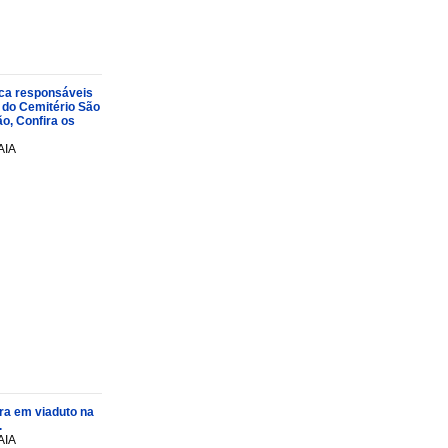
oca responsáveis
 do Cemitério São
o, Confira os
AIA
ra em viaduto na
.
AIA