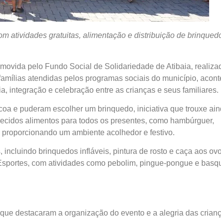
om atividades gratuitas, alimentação e distribuição de brinqued
movida pelo Fundo Social de Solidariedade de Atibaia, realiza
 famílias atendidas pelos programas sociais do município, acon
 integração e celebração entre as crianças e seus familiares.
oa e puderam escolher um brinquedo, iniciativa que trouxe ai
recidos alimentos para todos os presentes, como hambúrguer,
ho, proporcionando um ambiente acolhedor e festivo.
incluindo brinquedos infláveis, pintura de rosto e caça aos ovo
 Esportes, com atividades como pebolim, pingue-pongue e basq
es, que destacaram a organização do evento e a alegria das crian