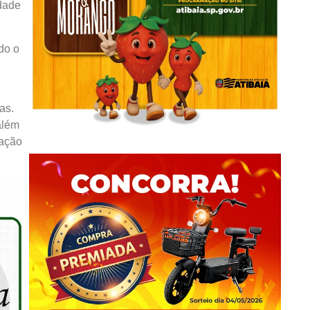
idade
do o
as.
além
mação