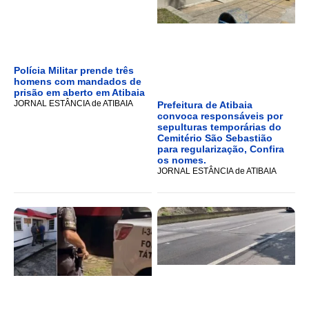
Polícia Militar prende três
homens com mandados de
prisão em aberto em Atibaia
JORNAL ESTÂNCIA de ATIBAIA
Prefeitura de Atibaia
convoca responsáveis por
sepulturas temporárias do
Cemitério São Sebastião
para regularização, Confira
os nomes.
JORNAL ESTÂNCIA de ATIBAIA