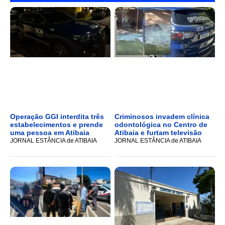
Operação GGI interdita três
Criminosos invadem clínica
estabelecimentos e prende
odontológica no Centro de
uma pessoa em Atibaia
Atibaia e furtam televisão
JORNAL ESTÂNCIA de ATIBAIA
JORNAL ESTÂNCIA de ATIBAIA