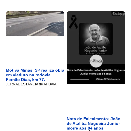
Motiva Minas_SP realiza obra
em viaduto na rodovia
Fernão Dias, km 77.
JORNAL ESTÂNCIA de ATIBAIA
Nota de Falecimento: João
de Ataliba Nogueira Junior
morre aos 84 anos