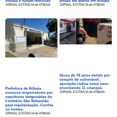
Atibaia e furtam televisão
prisão em aberto em Atibaia
JORNAL ESTÂNCIA de ATIBAIA
JORNAL ESTÂNCIA de ATIBAIA
Idoso de 76 anos detido por
estupro de vulnerável;
apuração indica outro caso
envolvendo 11 crianças.
Prefeitura de Atibaia
JORNAL ESTÂNCIA de ATIBAIA
convoca responsáveis por
sepulturas temporárias do
Cemitério São Sebastião
para regularização, Confira
os nomes.
JORNAL ESTÂNCIA de ATIBAIA