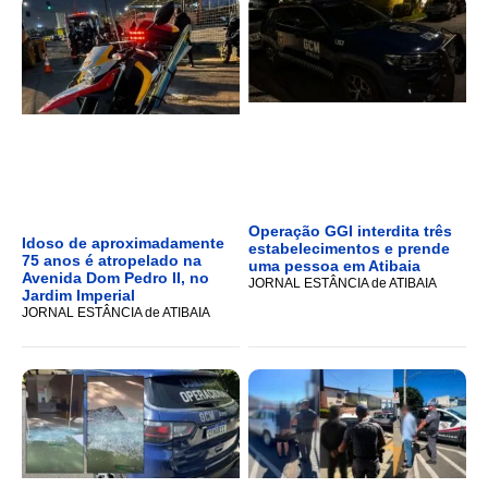
Operação GGI interdita três
Idoso de aproximadamente
estabelecimentos e prende
75 anos é atropelado na
uma pessoa em Atibaia
Avenida Dom Pedro II, no
JORNAL ESTÂNCIA de ATIBAIA
Jardim Imperial
JORNAL ESTÂNCIA de ATIBAIA