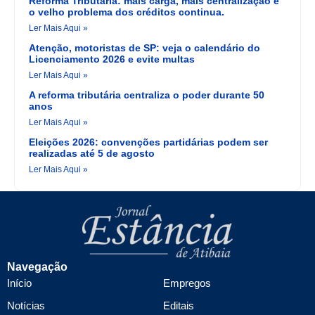
Reforma Tributária: mais carga, mais centralização e
o velho problema dos créditos continua.
Ler Mais Aqui »
Atenção, motoristas de SP: veja o calendário do
Licenciamento 2026 e evite multas
Ler Mais Aqui »
A reforma tributária centraliza o poder durante 50
anos
Ler Mais Aqui »
Eleições 2026: convenções partidárias podem ser
realizadas até 5 de agosto
Ler Mais Aqui »
Navegação
Início
Empregos
Notícias
Editais