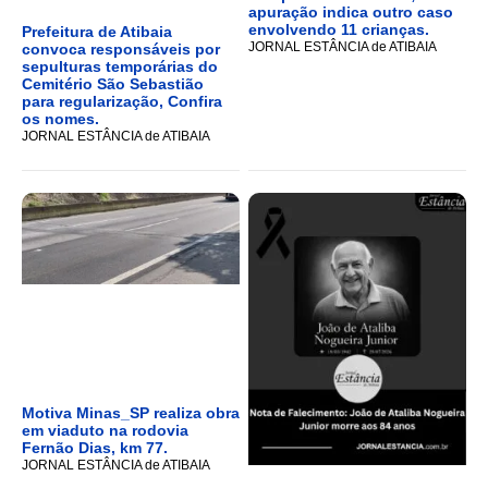
apuração indica outro caso
envolvendo 11 crianças.
Prefeitura de Atibaia
JORNAL ESTÂNCIA de ATIBAIA
convoca responsáveis por
sepulturas temporárias do
Cemitério São Sebastião
para regularização, Confira
os nomes.
JORNAL ESTÂNCIA de ATIBAIA
Motiva Minas_SP realiza obra
em viaduto na rodovia
Fernão Dias, km 77.
JORNAL ESTÂNCIA de ATIBAIA