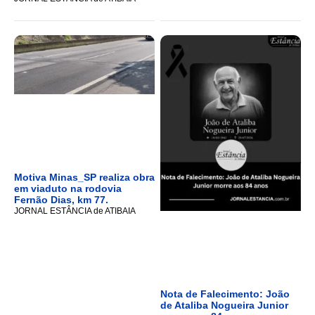
Motiva Minas_SP realiza obra
em viaduto na rodovia
Fernão Dias, km 77.
JORNAL ESTÂNCIA de ATIBAIA
Nota de Falecimento: João
de Ataliba Nogueira Junior