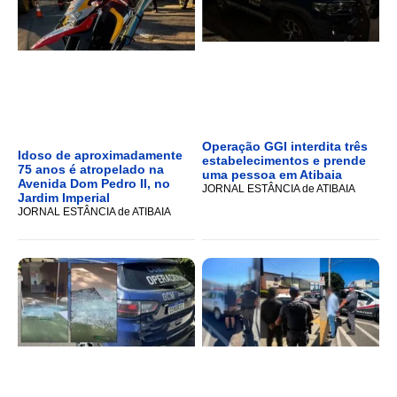
Operação GGI interdita três
Idoso de aproximadamente
estabelecimentos e prende
75 anos é atropelado na
uma pessoa em Atibaia
Avenida Dom Pedro II, no
JORNAL ESTÂNCIA de ATIBAIA
Jardim Imperial
JORNAL ESTÂNCIA de ATIBAIA