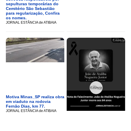
sepulturas temporárias do
Cemitério São Sebastião
para regularização, Confira
os nomes.
JORNAL ESTÂNCIA de ATIBAIA
Motiva Minas_SP realiza obra
em viaduto na rodovia
Fernão Dias, km 77.
JORNAL ESTÂNCIA de ATIBAIA