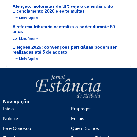
Atenção, motoristas de SP: veja o calendário do
Licenciamento 2026 e evite multas
Ler Mais Aqui »
A reforma tributária centraliza o poder durante 50
anos
Ler Mais Aqui »
Eleições 2026: convenções partidárias podem ser
realizadas até 5 de agosto
Ler Mais Aqui »
Navegação
Início
Empregos
Notícias
Editais
Fale Conosco
Quem Somos