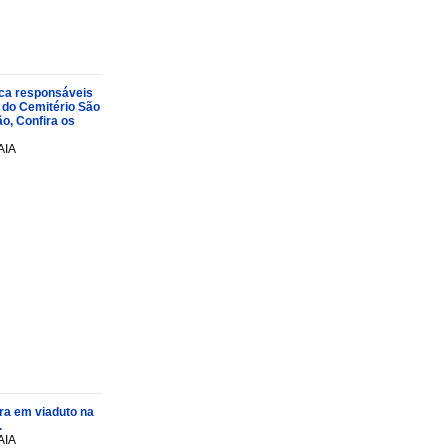
oca responsáveis
 do Cemitério São
o, Confira os
AIA
ra em viaduto na
.
AIA