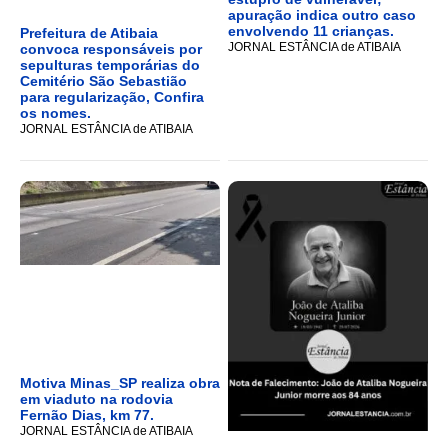
apuração indica outro caso
envolvendo 11 crianças.
Prefeitura de Atibaia
JORNAL ESTÂNCIA de ATIBAIA
convoca responsáveis por
sepulturas temporárias do
Cemitério São Sebastião
para regularização, Confira
os nomes.
JORNAL ESTÂNCIA de ATIBAIA
Motiva Minas_SP realiza obra
em viaduto na rodovia
Fernão Dias, km 77.
JORNAL ESTÂNCIA de ATIBAIA