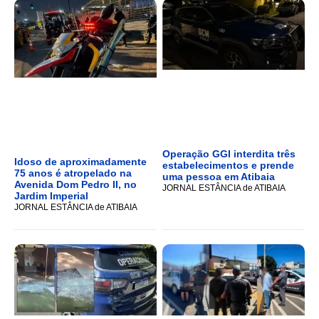
Operação GGI interdita três
Idoso de aproximadamente
estabelecimentos e prende
75 anos é atropelado na
uma pessoa em Atibaia
Avenida Dom Pedro II, no
JORNAL ESTÂNCIA de ATIBAIA
Jardim Imperial
JORNAL ESTÂNCIA de ATIBAIA