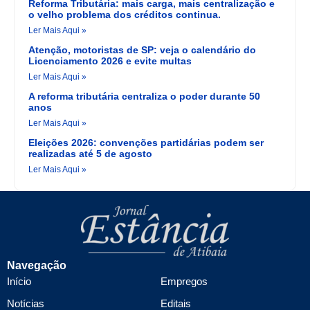
Reforma Tributária: mais carga, mais centralização e
o velho problema dos créditos continua.
Ler Mais Aqui »
Atenção, motoristas de SP: veja o calendário do
Licenciamento 2026 e evite multas
Ler Mais Aqui »
A reforma tributária centraliza o poder durante 50
anos
Ler Mais Aqui »
Eleições 2026: convenções partidárias podem ser
realizadas até 5 de agosto
Ler Mais Aqui »
Navegação
Início
Empregos
Notícias
Editais