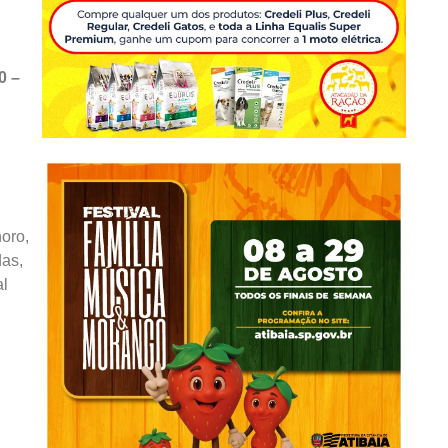
0 –
oro,
das,
al