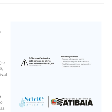
á
) e
ê,
ival
e
so
as.