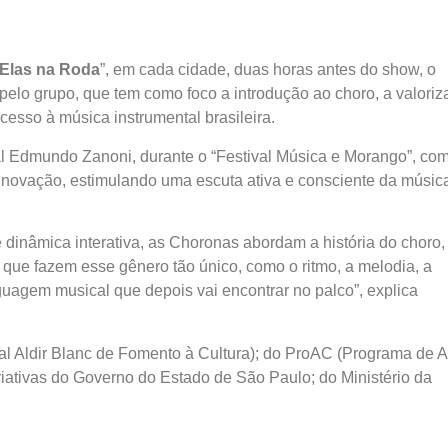
 Elas na Roda
”, em cada cidade, duas horas antes do show, o
a pelo grupo, que tem como foco a introdução ao choro, a valori
cesso à música instrumental brasileira.
al Edmundo Zanoni, durante o “Festival Música e Morango”, co
o e inovação, estimulando uma escuta ativa e consciente da músic
dinâmica interativa, as Choronas abordam a história do choro,
 que fazem esse gênero tão único, como o ritmo, a melodia, a
guagem musical que depois vai encontrar no palco”, explica
al Aldir Blanc de Fomento à Cultura); do ProAC (Programa de 
Criativas do Governo do Estado de São Paulo; do Ministério da