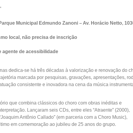
’
 Parque Municipal Edmundo Zanoni – Av. Horácio Netto, 103
mo local, não precisa de inscrição
e agente de acessibilidade
as dedica-se há três décadas à valorização e renovação do ch
rajetória marcada por pesquisas, gravações, apresentações, ro
a atuação consistente e inovadora na cena da música instrument
rio que combina clássicos do choro com obras inéditas e
rpretação. Lançaram seis CDs, entre eles “Atraente” (2000),
 “Joaquim Antônio Callado” (em parceria com a Choro Music),
ltimo em comemoração ao jubileu de 25 anos do grupo.