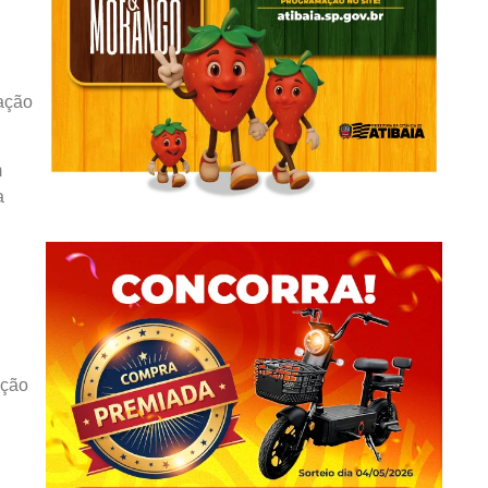
zação
m
a
Ação