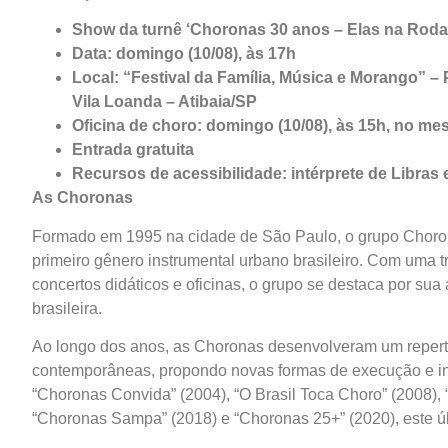
Show da turnê ‘Choronas 30 anos – Elas na Roda
Data: domingo (10/08), às 17h
Local: “Festival da Família, Música e Morango” –
Vila Loanda – Atibaia/SP
Oficina de choro: domingo (10/08), às 15h, no mes
Entrada gratuita
Recursos de acessibilidade: intérprete de Libras 
As Choronas
Formado em 1995 na cidade de São Paulo, o grupo Choron
primeiro gênero instrumental urbano brasileiro. Com uma t
concertos didáticos e oficinas, o grupo se destaca por su
brasileira.
Ao longo dos anos, as Choronas desenvolveram um repertó
contemporâneas, propondo novas formas de execução e inte
“Choronas Convida” (2004), “O Brasil Toca Choro” (2008),
“Choronas Sampa” (2018) e “Choronas 25+” (2020), este ú