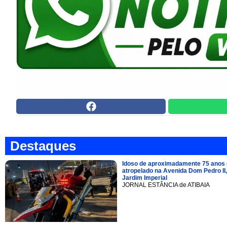
Destaques
Idoso de aproximadamente 75 anos 
atropelado na Avenida Dom Pedro II,
Jardim Imperial
JORNAL ESTÂNCIA de ATIBAIA