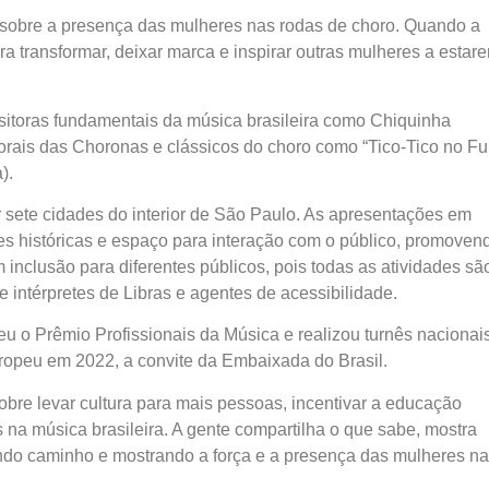
a sobre a presença das mulheres nas rodas de choro. Quando a
a transformar, deixar marca e inspirar outras mulheres a estare
itoras fundamentais da música brasileira como Chiquinha
orais das Choronas e clássicos do choro como “Tico-Tico no Fu
).
er sete cidades do interior de São Paulo. As apresentações em
ões históricas e espaço para interação com o público, promoven
 inclusão para diferentes públicos, pois todas as atividades sã
e intérpretes de Libras e agentes de acessibilidade.
eu o Prêmio Profissionais da Música e realizou turnês nacionai
ropeu em 2022, a convite da Embaixada do Brasil.
obre levar cultura para mais pessoas, incentivar a educação
 na música brasileira. A gente compartilha o que sabe, mostra
indo caminho e mostrando a força e a presença das mulheres na