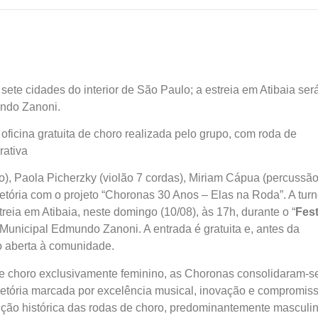
r sete cidades do interior de São Paulo; a estreia em Atibaia ser
undo Zanoni.
oficina gratuita de choro realizada pelo grupo, com roda de
rativa
, Paola Picherzky (violão 7 cordas), Miriam Cápua (percussão
ajetória com o projeto “Choronas 30 Anos – Elas na Roda”. A turn
treia em Atibaia, neste domingo (10/08), às 17h, durante o “
Fest
Municipal Edmundo Zanoni. A entrada é gratuita e, antes da
ro aberta à comunidade.
 choro exclusivamente feminino, as Choronas consolidaram-s
ajetória marcada por excelência musical, inovação e compromis
ição histórica das rodas de choro, predominantemente masculin