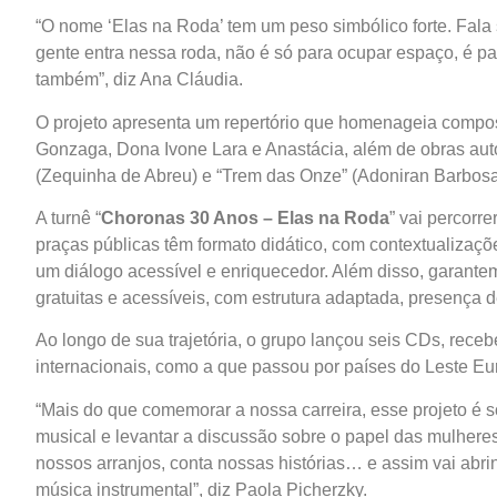
“O nome ‘Elas na Roda’ tem um peso simbólico forte. Fal
gente entra nessa roda, não é só para ocupar espaço, é par
também”, diz Ana Cláudia.
O projeto apresenta um repertório que homenageia compos
Gonzaga, Dona Ivone Lara e Anastácia, além de obras aut
(Zequinha de Abreu) e “Trem das Onze” (Adoniran Barbosa
A turnê “
Choronas 30 Anos – Elas na Roda
” vai percorr
praças públicas têm formato didático, com contextualizaç
um diálogo acessível e enriquecedor. Além disso, garantem
gratuitas e acessíveis, com estrutura adaptada, presença d
Ao longo de sua trajetória, o grupo lançou seis CDs, receb
internacionais, como a que passou por países do Leste Eu
“Mais do que comemorar a nossa carreira, esse projeto é s
musical e levantar a discussão sobre o papel das mulheres
nossos arranjos, conta nossas histórias… e assim vai abr
música instrumental”, diz Paola Picherzky.