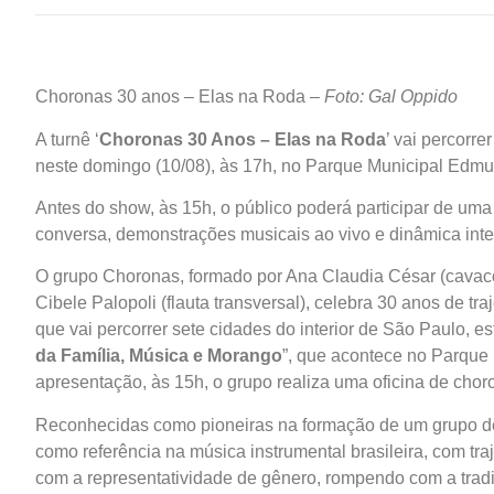
Choronas 30 anos – Elas na Roda –
Foto: Gal Oppido
A turnê ‘
Choronas 30 Anos – Elas na Roda
’ vai percorre
neste domingo (10/08), às 17h, no Parque Municipal Edm
Antes do show, às 15h, o público poderá participar de uma 
conversa, demonstrações musicais ao vivo e dinâmica inte
O grupo Choronas, formado por Ana Claudia César (cavaco)
Cibele Palopoli (flauta transversal), celebra 30 anos de tr
que vai percorrer sete cidades do interior de São Paulo, es
da Família, Música e Morango
”, que acontece no Parque 
apresentação, às 15h, o grupo realiza uma oficina de cho
Reconhecidas como pioneiras na formação de um grupo de
como referência na música instrumental brasileira, com tr
com a representatividade de gênero, rompendo com a trad