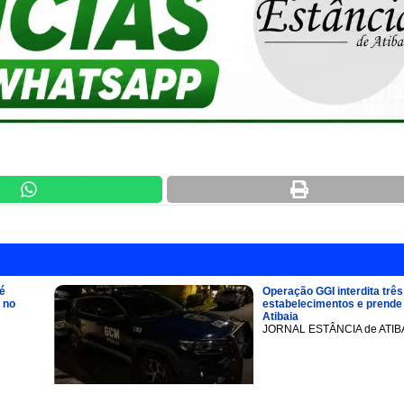
é
Operação GGI interdita três
 no
estabelecimentos e prend
Atibaia
JORNAL ESTÂNCIA de ATIB