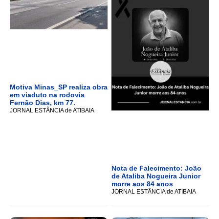
Motiva Minas_SP realiza obra
em viaduto na rodovia
Fernão Dias, km 77.
JORNAL ESTÂNCIA de ATIBAIA
Nota de Falecimento: João
de Ataliba Nogueira Junior
morre aos 84 anos
JORNAL ESTÂNCIA de ATIBAIA