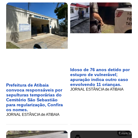
Idoso de 76 anos detido por
estupro de vulnerável;
apuração indica outro caso
envolvendo 11 crianças.
Prefeitura de Atibaia
JORNAL ESTÂNCIA de ATIBAIA
convoca responsáveis por
sepulturas temporárias do
Cemitério São Sebastião
para regularização, Confira
os nomes.
JORNAL ESTÂNCIA de ATIBAIA