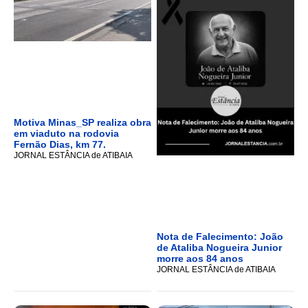
Motiva Minas_SP realiza obra
em viaduto na rodovia
Fernão Dias, km 77.
JORNAL ESTÂNCIA de ATIBAIA
Nota de Falecimento: João
de Ataliba Nogueira Junior
morre aos 84 anos
JORNAL ESTÂNCIA de ATIBAIA