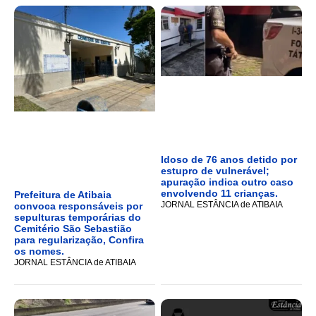
Idoso de 76 anos detido por
estupro de vulnerável;
apuração indica outro caso
envolvendo 11 crianças.
Prefeitura de Atibaia
JORNAL ESTÂNCIA de ATIBAIA
convoca responsáveis por
sepulturas temporárias do
Cemitério São Sebastião
para regularização, Confira
os nomes.
JORNAL ESTÂNCIA de ATIBAIA