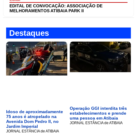
EDITAL DE CONVOCAÇÃO: ASSOCIAÇÃO DE
MELHORAMENTOS ATIBAIA PARK II
Destaques
Operação GGI interdita três
Idoso de aproximadamente
estabelecimentos e prende
75 anos é atropelado na
uma pessoa em Atibaia
Avenida Dom Pedro II, no
JORNAL ESTÂNCIA de ATIBAIA
Jardim Imperial
JORNAL ESTÂNCIA de ATIBAIA