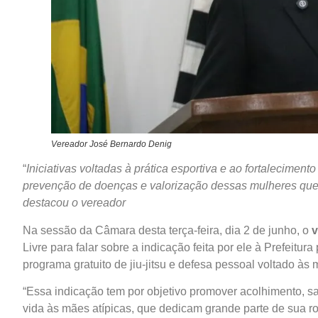
Vereador José Bernardo Denig
“
In
iciativas voltadas à prática esportiva e ao fortalecimen
prevenção de doenças e valorização dessas mulheres qu
destacou o vereador
Na sessão da Câmara desta terça-feira, dia 2 de junho, o
v
Livre para falar sobre a indicação feita por ele à Prefeitu
programa gratuito de jiu-jitsu e defesa pessoal voltado às 
“Essa indicação tem por objetivo promover acolhimento, sa
vida às mães atípicas, que dedicam grande parte de sua rot