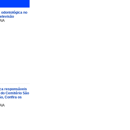
 odontológica no
televisão
AIA
oca responsáveis
 do Cemitério São
o, Confira os
AIA