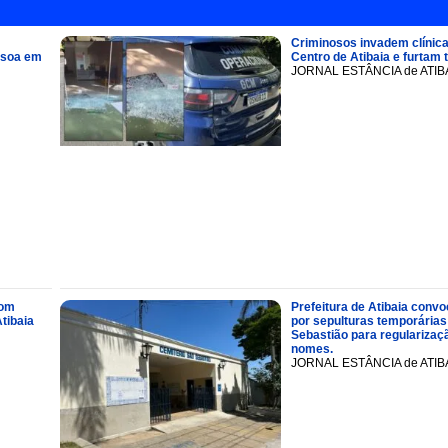
Criminosos invadem clínica
ssoa em
Centro de Atibaia e furtam 
JORNAL ESTÂNCIA de ATIB
com
Prefeitura de Atibaia conv
tibaia
por sepulturas temporárias
Sebastião para regularizaçã
nomes.
JORNAL ESTÂNCIA de ATIB