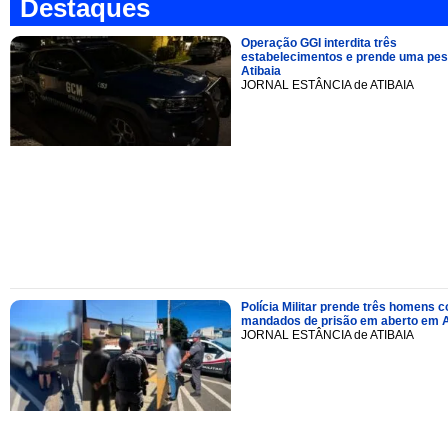
Destaques
Operação GGI interdita três
estabelecimentos e prende uma pe
Atibaia
JORNAL ESTÂNCIA de ATIBAIA
Polícia Militar prende três homens 
mandados de prisão em aberto em A
JORNAL ESTÂNCIA de ATIBAIA