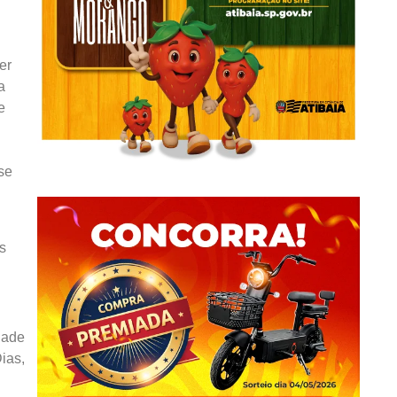
er
a
e
se
s
dade
ias,