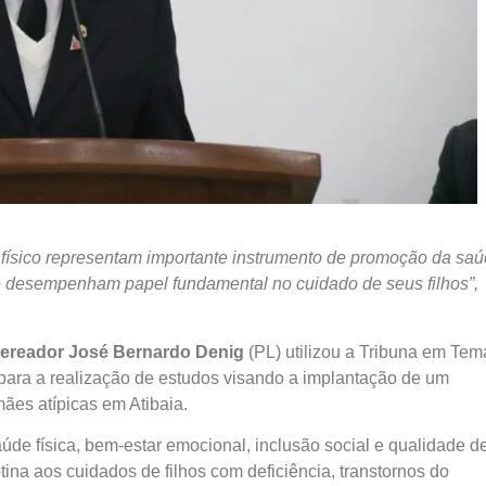
to físico representam importante instrumento de promoção da saú
e desempenham papel fundamental no cuidado de seus filhos
”,
ereador José Bernardo Denig
(PL) utilizou a Tribuna em Tem
ra para a realização de estudos visando a implantação de um
mães atípicas em Atibaia.
úde física, bem-estar emocional, inclusão social e qualidade d
ina aos cuidados de filhos com deficiência, transtornos do