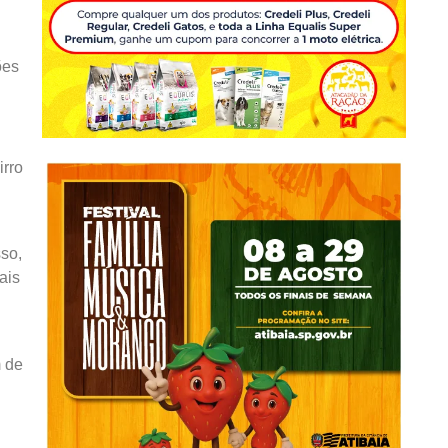
ões
irro
so,
ais
m de