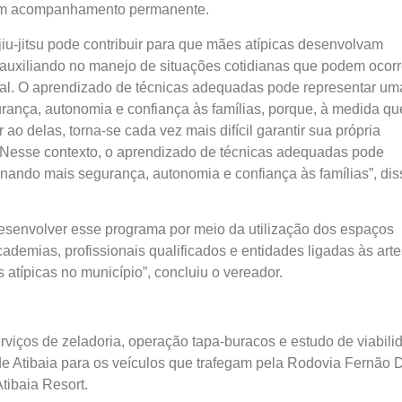
am acompanhamento permanente.
jiu-jitsu pode contribuir para que mães atípicas desenvolvam
 auxiliando no manejo de situações cotidianas que podem ocorr
tal. O aprendizado de técnicas adequadas pode representar um
rança, autonomia e confiança às famílias, porque, à medida qu
ao delas, torna-se cada vez mais difícil garantir sua própria
. Nesse contexto, o aprendizado de técnicas adequadas pode
onando mais segurança, autonomia e confiança às famílias”, dis
 desenvolver esse programa por meio da utilização dos espaços
ademias, profissionais qualificados e entidades ligadas às arte
 atípicas no município”, concluiu o vereador.
viços de zeladoria, operação tapa-buracos e estudo de viabili
de Atibaia para os veículos que trafegam pela Rodovia Fernão D
tibaia Resort.