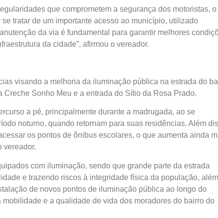
rregularidades que comprometem a segurança dos motoristas, o
 se tratar de um importante acesso ao município, utilizado
manutenção da via é fundamental para garantir melhores condiç
fraestrutura da cidade”, afirmou o vereador.
ncias visando a melhoria da iluminação pública na estrada do ba
 a Creche Sonho Meu e a entrada do Sítio da Rosa Prado.
ercurso a pé, principalmente durante a madrugada, ao se
íodo noturno, quando retornam para suas residências. Além dis
acessar os pontos de ônibus escolares, o que aumenta ainda m
 vereador.
uipados com iluminação, sendo que grande parte da estrada
ade e trazendo riscos à integridade física da população, alé
stalação de novos pontos de iluminação pública ao longo do
 a mobilidade e a qualidade de vida dos moradores do bairro do