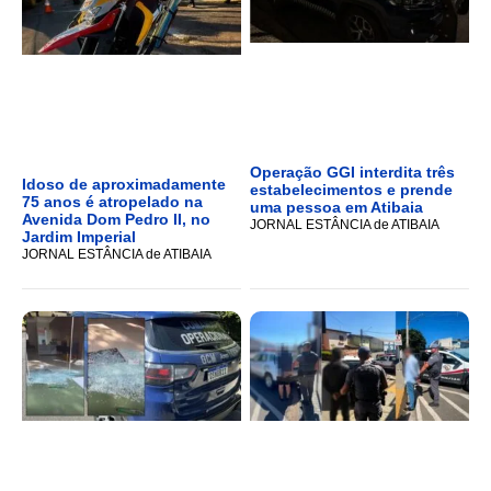
Operação GGI interdita três
Idoso de aproximadamente
estabelecimentos e prende
75 anos é atropelado na
uma pessoa em Atibaia
Avenida Dom Pedro II, no
JORNAL ESTÂNCIA de ATIBAIA
Jardim Imperial
JORNAL ESTÂNCIA de ATIBAIA