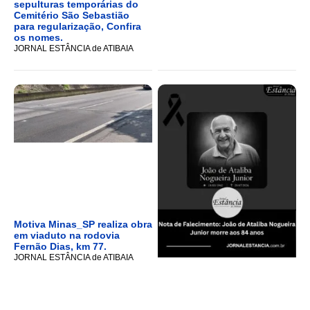
sepulturas temporárias do
Cemitério São Sebastião
para regularização, Confira
os nomes.
JORNAL ESTÂNCIA de ATIBAIA
Motiva Minas_SP realiza obra
em viaduto na rodovia
Fernão Dias, km 77.
JORNAL ESTÂNCIA de ATIBAIA