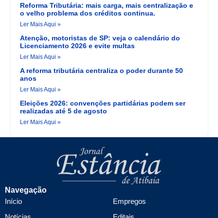
Reforma Tributária: mais carga, mais centralização e
o velho problema dos créditos continua.
Ler Mais Aqui »
Atenção, motoristas de SP: veja o calendário do
Licenciamento 2026 e evite multas
Ler Mais Aqui »
A reforma tributária centraliza o poder durante 50
anos
Ler Mais Aqui »
Eleições 2026: convenções partidárias podem ser
realizadas até 5 de agosto
Ler Mais Aqui »
Navegação
Início
Empregos
Notícias
Editais