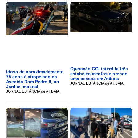
Operação GGI interdita três
Idoso de aproximadamente
estabelecimentos e prende
75 anos é atropelado na
uma pessoa em Atibaia
Avenida Dom Pedro II, no
JORNAL ESTÂNCIA de ATIBAIA
Jardim Imperial
JORNAL ESTÂNCIA de ATIBAIA