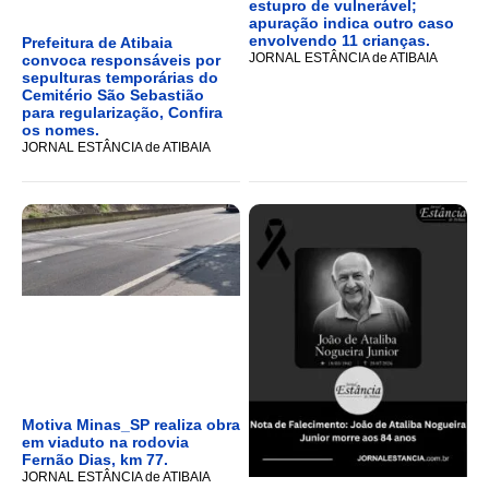
estupro de vulnerável;
apuração indica outro caso
envolvendo 11 crianças.
Prefeitura de Atibaia
JORNAL ESTÂNCIA de ATIBAIA
convoca responsáveis por
sepulturas temporárias do
Cemitério São Sebastião
para regularização, Confira
os nomes.
JORNAL ESTÂNCIA de ATIBAIA
Motiva Minas_SP realiza obra
em viaduto na rodovia
Fernão Dias, km 77.
JORNAL ESTÂNCIA de ATIBAIA