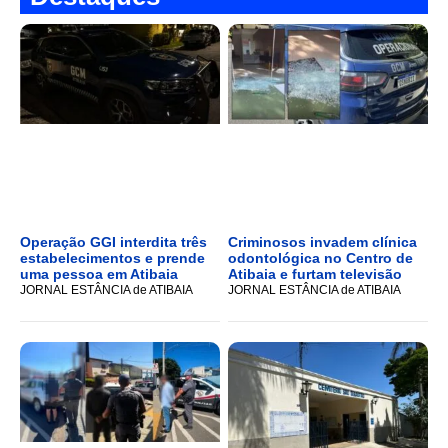
Operação GGI interdita três
Criminosos invadem clínica
estabelecimentos e prende
odontológica no Centro de
uma pessoa em Atibaia
Atibaia e furtam televisão
JORNAL ESTÂNCIA de ATIBAIA
JORNAL ESTÂNCIA de ATIBAIA