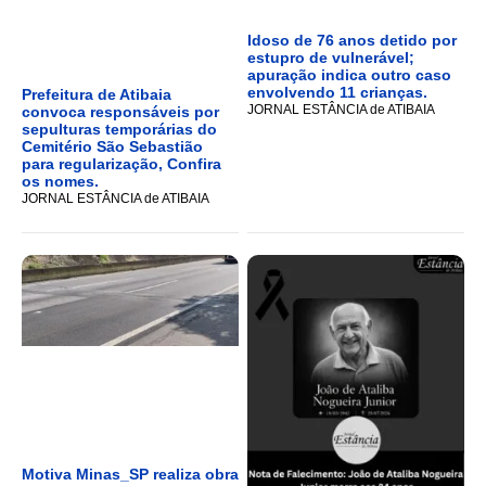
Idoso de 76 anos detido por
estupro de vulnerável;
apuração indica outro caso
envolvendo 11 crianças.
Prefeitura de Atibaia
JORNAL ESTÂNCIA de ATIBAIA
convoca responsáveis por
sepulturas temporárias do
Cemitério São Sebastião
para regularização, Confira
os nomes.
JORNAL ESTÂNCIA de ATIBAIA
Motiva Minas_SP realiza obra