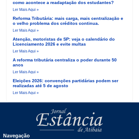
como acontece a readaptação dos estudantes?
Ler Mais Aqui »
Reforma Tributária: mais carga, mais centralização e
o velho problema dos créditos continua.
Ler Mais Aqui »
Atenção, motoristas de SP: veja o calendário do
Licenciamento 2026 e evite multas
Ler Mais Aqui »
A reforma tributária centraliza o poder durante 50
anos
Ler Mais Aqui »
Eleições 2026: convenções partidárias podem ser
realizadas até 5 de agosto
Ler Mais Aqui »
Navegação