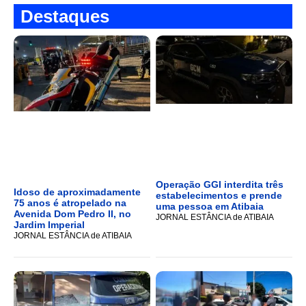
Destaques
Operação GGI interdita três
Idoso de aproximadamente
estabelecimentos e prende
75 anos é atropelado na
uma pessoa em Atibaia
Avenida Dom Pedro II, no
JORNAL ESTÂNCIA de ATIBAIA
Jardim Imperial
JORNAL ESTÂNCIA de ATIBAIA