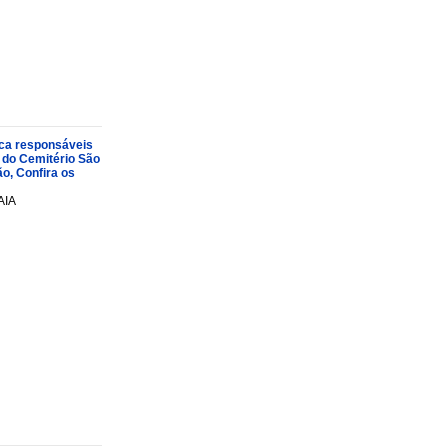
oca responsáveis
 do Cemitério São
o, Confira os
AIA