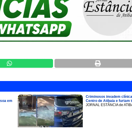
Criminosos invadem clínica
ssoa em
Centro de Atibaia e furtam 
JORNAL ESTÂNCIA de ATIB