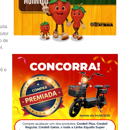
uita
tutor
o de
l.
96 e