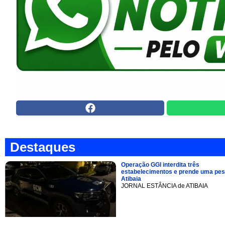
Destaques
Operação GGI interdita três
estabelecimentos e prende uma pe
Atibaia
JORNAL ESTÂNCIA de ATIBAIA