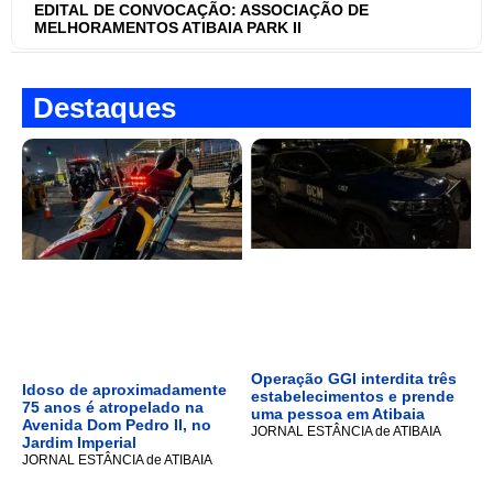
EDITAL DE CONVOCAÇÃO: ASSOCIAÇÃO DE
MELHORAMENTOS ATIBAIA PARK II
Destaques
Operação GGI interdita três
Idoso de aproximadamente
estabelecimentos e prende
75 anos é atropelado na
uma pessoa em Atibaia
Avenida Dom Pedro II, no
JORNAL ESTÂNCIA de ATIBAIA
Jardim Imperial
JORNAL ESTÂNCIA de ATIBAIA