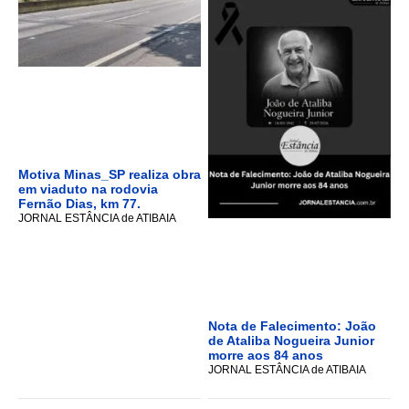
Motiva Minas_SP realiza obra
em viaduto na rodovia
Fernão Dias, km 77.
JORNAL ESTÂNCIA de ATIBAIA
Nota de Falecimento: João
de Ataliba Nogueira Junior
morre aos 84 anos
JORNAL ESTÂNCIA de ATIBAIA