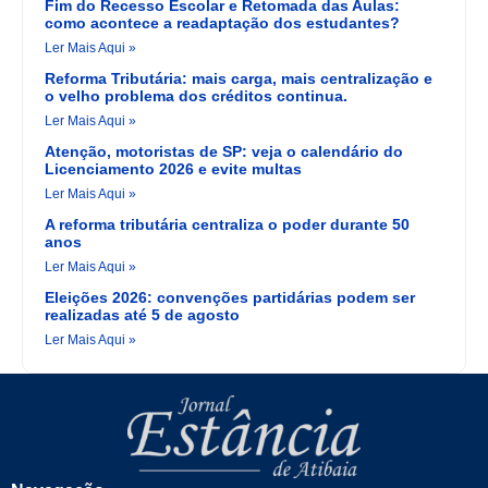
Fim do Recesso Escolar e Retomada das Aulas:
como acontece a readaptação dos estudantes?
Ler Mais Aqui »
Reforma Tributária: mais carga, mais centralização e
o velho problema dos créditos continua.
Ler Mais Aqui »
Atenção, motoristas de SP: veja o calendário do
Licenciamento 2026 e evite multas
Ler Mais Aqui »
A reforma tributária centraliza o poder durante 50
anos
Ler Mais Aqui »
Eleições 2026: convenções partidárias podem ser
realizadas até 5 de agosto
Ler Mais Aqui »