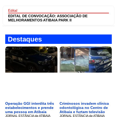
Edital
EDITAL DE CONVOCAÇÃO: ASSOCIAÇÃO DE
MELHORAMENTOS ATIBAIA PARK II
Destaques
Operação GGI interdita três
Criminosos invadem clínica
estabelecimentos e prende
odontológica no Centro de
uma pessoa em Atibaia
Atibaia e furtam televisão
JORNAL ESTÂNCIA de ATIBAIA
JORNAL ESTÂNCIA de ATIBAIA