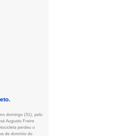
eto.
imo domingo (31), pelo
osé Augusto Freire
ocicleta perdeu o
ixa de domínio do