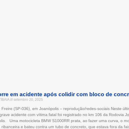
orre em acidente após colidir com bloco de concr
TIBAIA
setembro 20, 2025
Freire (SP-036), em Joanópolis – reprodução/redes-sociais Neste últ
grave acidente com vítima fatal foi registrado no km 106 da Rodovia J
lis. Uma motocicleta BMW S1000RR prata, ao fazer uma curva, o mot
 ribanceira e bateu contra um tubo de concreto, que estava fora da fa