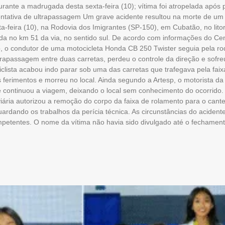
rante a madrugada desta sexta-feira (10); vítima foi atropelada após 
entativa de ultrapassagem Um grave acidente resultou na morte de um 
-feira (10), na Rodovia dos Imigrantes (SP-150), em Cubatão, no litora
rada no km 51 da via, no sentido sul. De acordo com informações do Ce
p, o condutor de uma motocicleta Honda CB 250 Twister seguia pela r
ltrapassagem entre duas carretas, perdeu o controle da direção e sof
lista acabou indo parar sob uma das carretas que trafegava pela faixa 
os ferimentos e morreu no local. Ainda segundo a Artesp, o motorista da
 continuou a viagem, deixando o local sem conhecimento do ocorrido. 
viária autorizou a remoção do corpo da faixa de rolamento para o cantei
dando os trabalhos da perícia técnica. As circunstâncias do acidente
mpetentes. O nome da vítima não havia sido divulgado até o fechamen