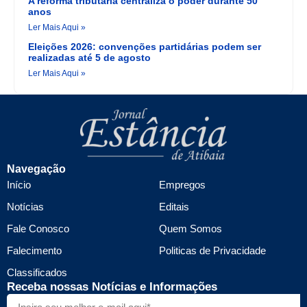
A reforma tributária centraliza o poder durante 50
anos
Ler Mais Aqui »
Eleições 2026: convenções partidárias podem ser
realizadas até 5 de agosto
Ler Mais Aqui »
Navegação
Início
Empregos
Notícias
Editais
Fale Conosco
Quem Somos
Falecimento
Politicas de Privacidade
Classificados
Receba nossas Notícias e Informações