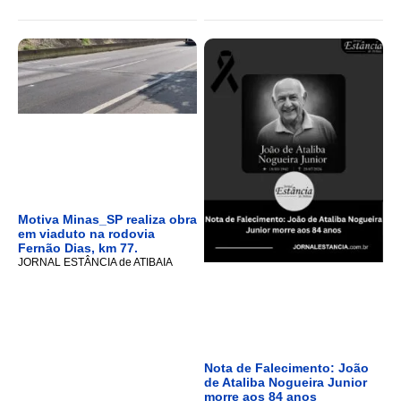
Motiva Minas_SP realiza obra
em viaduto na rodovia
Fernão Dias, km 77.
JORNAL ESTÂNCIA de ATIBAIA
Nota de Falecimento: João
de Ataliba Nogueira Junior
morre aos 84 anos