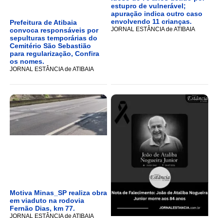
estupro de vulnerável;
apuração indica outro caso
envolvendo 11 crianças.
Prefeitura de Atibaia
JORNAL ESTÂNCIA de ATIBAIA
convoca responsáveis por
sepulturas temporárias do
Cemitério São Sebastião
para regularização, Confira
os nomes.
JORNAL ESTÂNCIA de ATIBAIA
Motiva Minas_SP realiza obra
em viaduto na rodovia
Fernão Dias, km 77.
JORNAL ESTÂNCIA de ATIBAIA