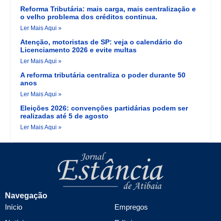
Reforma Tributária: mais carga, mais centralização e
o velho problema dos créditos continua.
Ler Mais Aqui »
Atenção, motoristas de SP: veja o calendário do
Licenciamento 2026 e evite multas
Ler Mais Aqui »
A reforma tributária centraliza o poder durante 50
anos
Ler Mais Aqui »
Eleições 2026: convenções partidárias podem ser
realizadas até 5 de agosto
Ler Mais Aqui »
Navegação
Início
Empregos