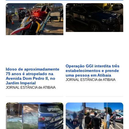
Operação GGI interdita três
Idoso de aproximadamente
estabelecimentos e prende
75 anos é atropelado na
uma pessoa em Atibaia
Avenida Dom Pedro II, no
JORNAL ESTÂNCIA de ATIBAIA
Jardim Imperial
JORNAL ESTÂNCIA de ATIBAIA