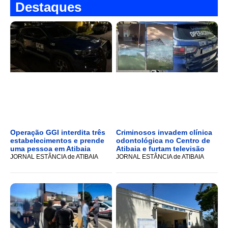
Destaques
Operação GGI interdita três
Criminosos invadem clínica
estabelecimentos e prende
odontológica no Centro de
uma pessoa em Atibaia
Atibaia e furtam televisão
JORNAL ESTÂNCIA de ATIBAIA
JORNAL ESTÂNCIA de ATIBAIA