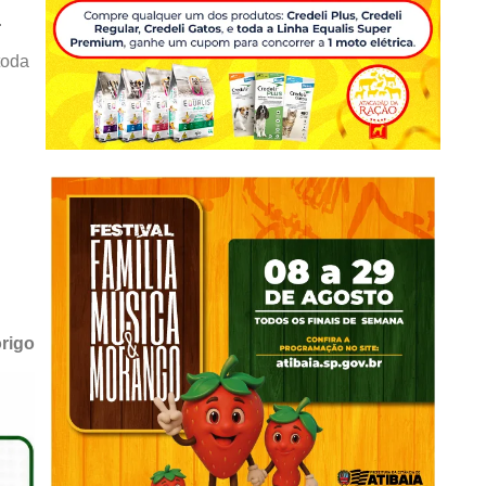
.
toda
origo