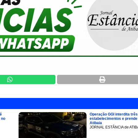
é
Operação GGI interdita três
 no
estabelecimentos e prend
Atibaia
JORNAL ESTÂNCIA de ATIB