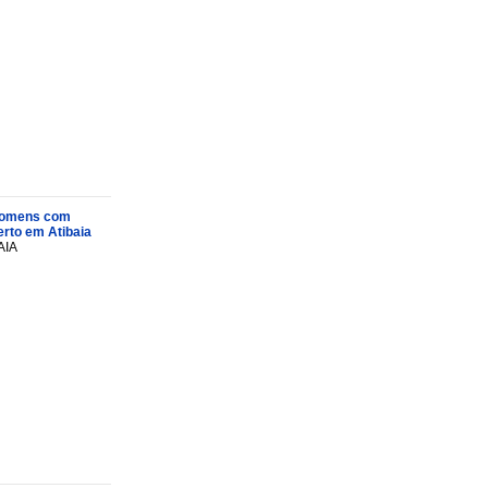
s homens com
rto em Atibaia
AIA