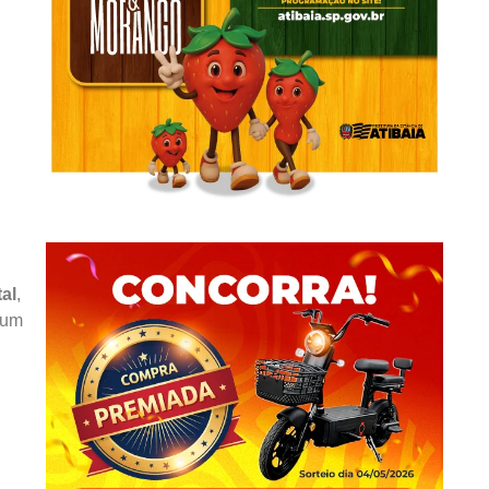
al
,
 um