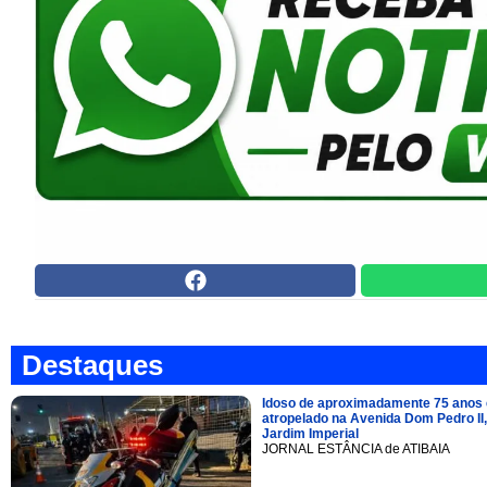
Destaques
Idoso de aproximadamente 75 anos 
atropelado na Avenida Dom Pedro II,
Jardim Imperial
JORNAL ESTÂNCIA de ATIBAIA