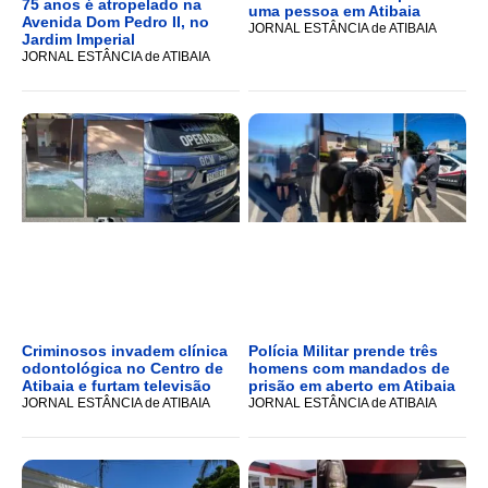
75 anos é atropelado na
uma pessoa em Atibaia
Avenida Dom Pedro II, no
JORNAL ESTÂNCIA de ATIBAIA
Jardim Imperial
JORNAL ESTÂNCIA de ATIBAIA
Criminosos invadem clínica
Polícia Militar prende três
odontológica no Centro de
homens com mandados de
Atibaia e furtam televisão
prisão em aberto em Atibaia
JORNAL ESTÂNCIA de ATIBAIA
JORNAL ESTÂNCIA de ATIBAIA