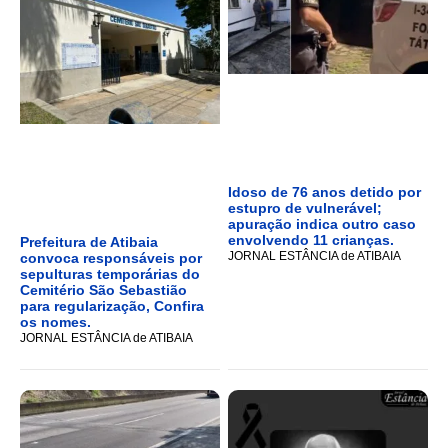
Idoso de 76 anos detido por
estupro de vulnerável;
apuração indica outro caso
envolvendo 11 crianças.
Prefeitura de Atibaia
JORNAL ESTÂNCIA de ATIBAIA
convoca responsáveis por
sepulturas temporárias do
Cemitério São Sebastião
para regularização, Confira
os nomes.
JORNAL ESTÂNCIA de ATIBAIA