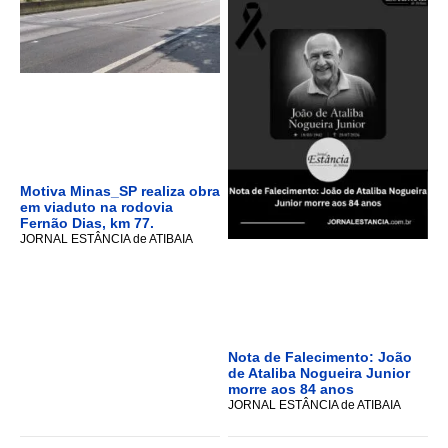
Motiva Minas_SP realiza obra
em viaduto na rodovia
Fernão Dias, km 77.
JORNAL ESTÂNCIA de ATIBAIA
Nota de Falecimento: João
de Ataliba Nogueira Junior
morre aos 84 anos
JORNAL ESTÂNCIA de ATIBAIA