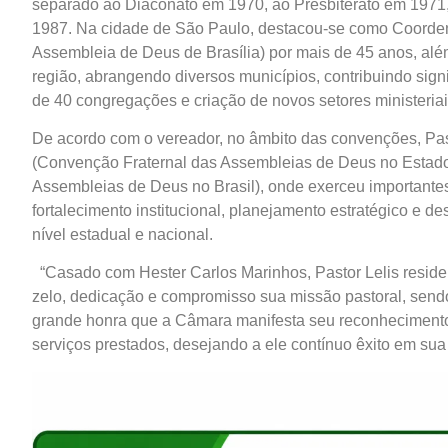
separado ao Diaconato em 1970, ao Presbiterato em 1971,
1987. Na cidade de São Paulo, destacou-se como Coord
Assembleia de Deus de Brasília) por mais de 45 anos, além
região, abrangendo diversos municípios, contribuindo sig
de 40 congregações e criação de novos setores ministeriais
De acordo com o vereador, no âmbito das convenções, P
(Convenção Fraternal das Assembleias de Deus no Estad
Assembleias de Deus no Brasil), onde exerceu importantes
fortalecimento institucional, planejamento estratégico e 
nível estadual e nacional.
“Casado com Hester Carlos Marinhos, Pastor Lelis reside
zelo, dedicação e compromisso sua missão pastoral, sendo
grande honra que a Câmara manifesta seu reconhecimento 
serviços prestados, desejando a ele contínuo êxito em sua 