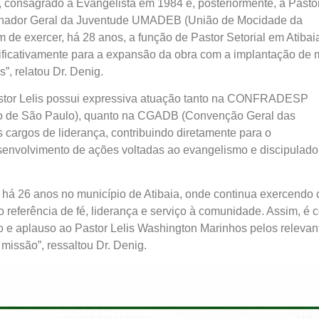
 consagrado a Evangelista em 1984 e, posteriormente, a Pasto
enador Geral da Juventude UMADEB (União de Mocidade da
 de exercer, há 28 anos, a função de Pastor Setorial em Atibai
nificativamente para a expansão da obra com a implantação de 
”, relatou Dr. Denig.
astor Lelis possui expressiva atuação tanto na CONFRADESP
o de São Paulo), quanto na CGADB (Convenção Geral das
 cargos de liderança, contribuindo diretamente para o
desenvolvimento de ações voltadas ao evangelismo e discipulad
 há 26 anos no município de Atibaia, onde continua exercendo
 referência de fé, liderança e serviço à comunidade. Assim, é 
e aplauso ao Pastor Lelis Washington Marinhos pelos relevan
missão”, ressaltou Dr. Denig.