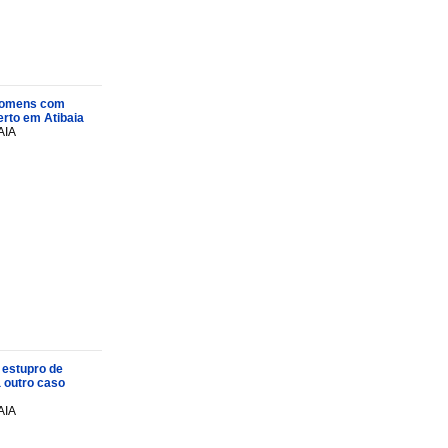
s homens com
rto em Atibaia
AIA
 estupro de
a outro caso
AIA