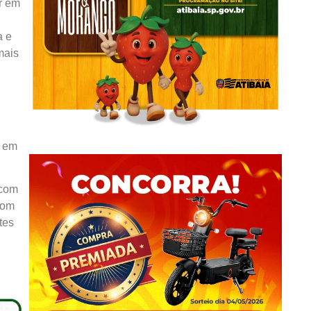
r em
a e
mais
o em
 com
com
tes