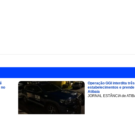
é
Operação GGI interdita três
 no
estabelecimentos e prend
Atibaia
JORNAL ESTÂNCIA de ATIB