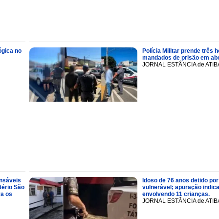
ógica no
Polícia Militar prende trê
mandados de prisão em abe
JORNAL ESTÂNCIA de ATIB
onsáveis
Idoso de 76 anos detido por
tério São
vulnerável; apuração indic
ra os
envolvendo 11 crianças.
JORNAL ESTÂNCIA de ATIB