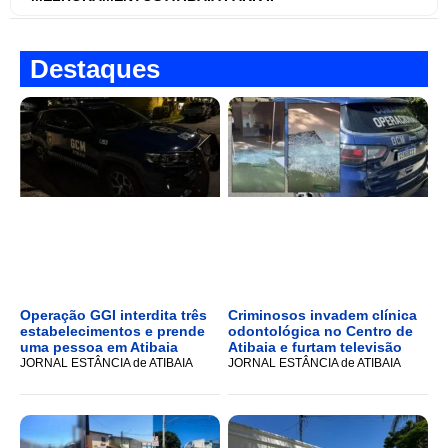
Destaques
Operação GGI interdita três
Criminosos invadem clínica
estabelecimentos e prende
odontológica no Centro de
uma pessoa em Atibaia
Atibaia e furtam televisão
JORNAL ESTÂNCIA de ATIBAIA
JORNAL ESTÂNCIA de ATIBAIA