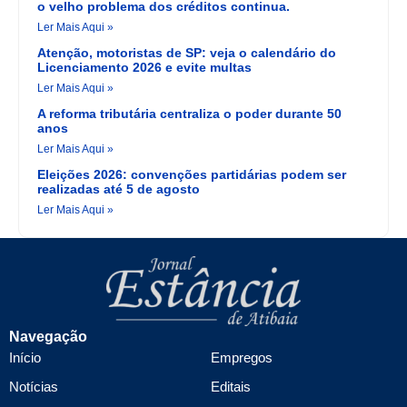
o velho problema dos créditos continua.
Ler Mais Aqui »
Atenção, motoristas de SP: veja o calendário do
Licenciamento 2026 e evite multas
Ler Mais Aqui »
A reforma tributária centraliza o poder durante 50
anos
Ler Mais Aqui »
Eleições 2026: convenções partidárias podem ser
realizadas até 5 de agosto
Ler Mais Aqui »
Navegação
Início
Empregos
Notícias
Editais