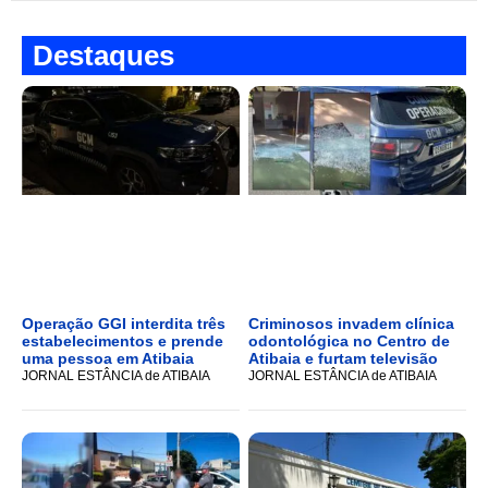
Destaques
Operação GGI interdita três
Criminosos invadem clínica
estabelecimentos e prende
odontológica no Centro de
uma pessoa em Atibaia
Atibaia e furtam televisão
JORNAL ESTÂNCIA de ATIBAIA
JORNAL ESTÂNCIA de ATIBAIA