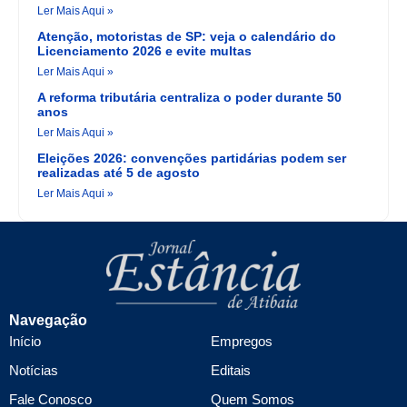
Ler Mais Aqui »
Atenção, motoristas de SP: veja o calendário do
Licenciamento 2026 e evite multas
Ler Mais Aqui »
A reforma tributária centraliza o poder durante 50
anos
Ler Mais Aqui »
Eleições 2026: convenções partidárias podem ser
realizadas até 5 de agosto
Ler Mais Aqui »
Navegação
Início
Empregos
Notícias
Editais
Fale Conosco
Quem Somos