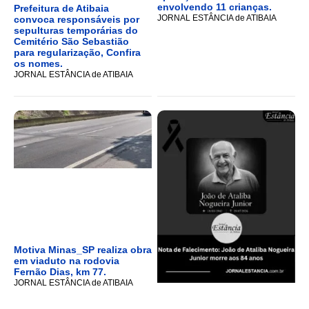
envolvendo 11 crianças.
Prefeitura de Atibaia
JORNAL ESTÂNCIA de ATIBAIA
convoca responsáveis por
sepulturas temporárias do
Cemitério São Sebastião
para regularização, Confira
os nomes.
JORNAL ESTÂNCIA de ATIBAIA
Motiva Minas_SP realiza obra
em viaduto na rodovia
Fernão Dias, km 77.
JORNAL ESTÂNCIA de ATIBAIA