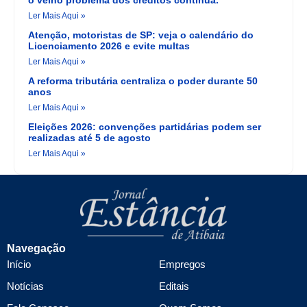
o velho problema dos créditos continua.
Ler Mais Aqui »
Atenção, motoristas de SP: veja o calendário do
Licenciamento 2026 e evite multas
Ler Mais Aqui »
A reforma tributária centraliza o poder durante 50
anos
Ler Mais Aqui »
Eleições 2026: convenções partidárias podem ser
realizadas até 5 de agosto
Ler Mais Aqui »
Navegação
Início
Empregos
Notícias
Editais