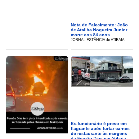
Nota de Falecimento: João
de Ataliba Nogueira Junior
morre aos 84 anos
JORNAL ESTÂNCIA de ATIBAIA
Ex-funcionário é preso em
flagrante após furtar carnes
de restaurante às margens
da Fernão Dias em Atibaia