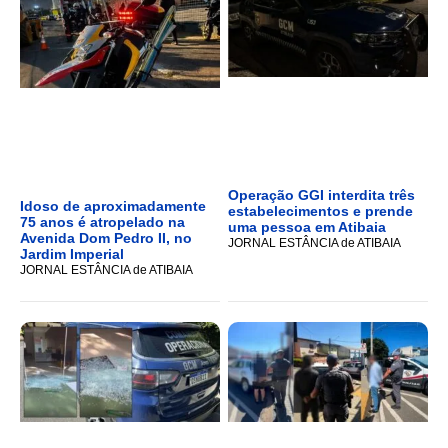
Operação GGI interdita três
Idoso de aproximadamente
estabelecimentos e prende
75 anos é atropelado na
uma pessoa em Atibaia
Avenida Dom Pedro II, no
JORNAL ESTÂNCIA de ATIBAIA
Jardim Imperial
JORNAL ESTÂNCIA de ATIBAIA