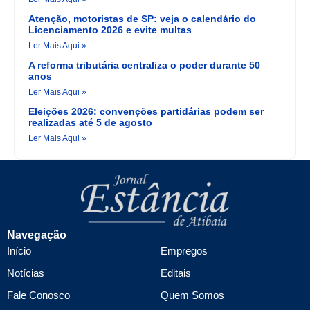
Atenção, motoristas de SP: veja o calendário do
Licenciamento 2026 e evite multas
Ler Mais Aqui »
A reforma tributária centraliza o poder durante 50
anos
Ler Mais Aqui »
Eleições 2026: convenções partidárias podem ser
realizadas até 5 de agosto
Ler Mais Aqui »
Navegação
Início
Empregos
Notícias
Editais
Fale Conosco
Quem Somos