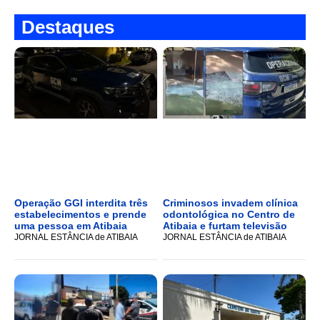
Destaques
Operação GGI interdita três
Criminosos invadem clínica
estabelecimentos e prende
odontológica no Centro de
uma pessoa em Atibaia
Atibaia e furtam televisão
JORNAL ESTÂNCIA de ATIBAIA
JORNAL ESTÂNCIA de ATIBAIA