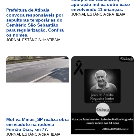
apuração indica outro caso
envolvendo 11 crianças.
Prefeitura de Atibaia
JORNAL ESTÂNCIA de ATIBAIA
convoca responsáveis por
sepulturas temporárias do
Cemitério São Sebastião
para regularização, Confira
os nomes.
JORNAL ESTÂNCIA de ATIBAIA
Motiva Minas_SP realiza obra
em viaduto na rodovia
Fernão Dias, km 77.
JORNAL ESTÂNCIA de ATIBAIA