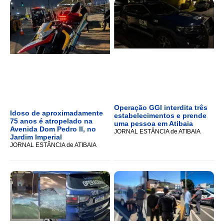
Operação GGI interdita três
Idoso de aproximadamente
estabelecimentos e prende
75 anos é atropelado na
uma pessoa em Atibaia
Avenida Dom Pedro II, no
JORNAL ESTÂNCIA de ATIBAIA
Jardim Imperial
JORNAL ESTÂNCIA de ATIBAIA