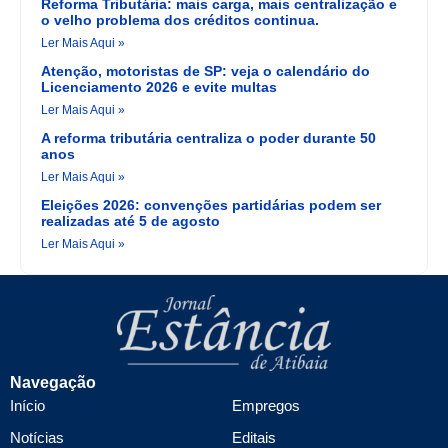
Reforma Tributária: mais carga, mais centralização e
o velho problema dos créditos continua.
Ler Mais Aqui »
Atenção, motoristas de SP: veja o calendário do
Licenciamento 2026 e evite multas
Ler Mais Aqui »
A reforma tributária centraliza o poder durante 50
anos
Ler Mais Aqui »
Eleições 2026: convenções partidárias podem ser
realizadas até 5 de agosto
Ler Mais Aqui »
Navegação
Início
Empregos
Notícias
Editais