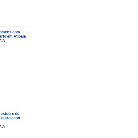
s homens com
rto em Atibaia
AIA
 estupro de
a outro caso
AIA