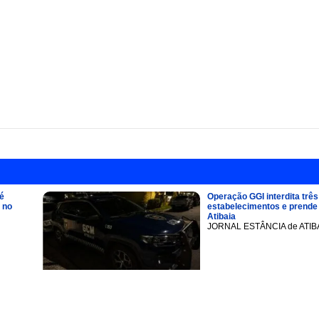
é
Operação GGI interdita três
 no
estabelecimentos e prend
Atibaia
JORNAL ESTÂNCIA de ATIB