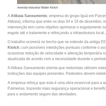
Avenida Industrial Walter Klotch
A
Atibaia Saneamento
, empresa do grupo Iguá em Parce
Atibaia), informa que entre os dias 04 e 19 de dezembro, 
intervenção tem como objetivo aprimorar o esgotamento sani
esgoto até o tratamento e reforçando a infraestrutura loca
O trabalho ocorrerá no trecho que se estende da antiga E
Klotch
, com possíveis interdições pontuais conforme o 
ocasionar redução de velocidade e alteração temporária n
atualizada de acordo com a necessidade durante o períod
A Atibaia Saneamento orienta que motoristas utilizem rota
instruções das equipes presentes. Pedestres devem redobra
A empresa reforça que esta é uma obra essencial para a a
Palmeiras, trazendo mais segurança operacional e benefíc
para o andamento seguro das atividades.