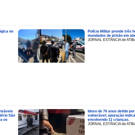
ógica no
Polícia Militar prende trê
mandados de prisão em abe
JORNAL ESTÂNCIA de ATIB
onsáveis
Idoso de 76 anos detido por
tério São
vulnerável; apuração indic
ra os
envolvendo 11 crianças.
JORNAL ESTÂNCIA de ATIB