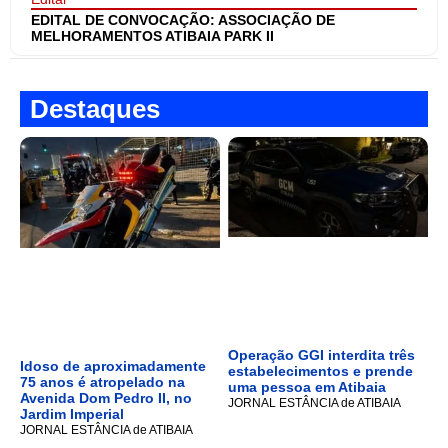
EDITAL DE CONVOCAÇÃO: ASSOCIAÇÃO DE
MELHORAMENTOS ATIBAIA PARK II
Destaques
Operação GGI interdita três
Idoso de aproximadamente
estabelecimentos e prende
75 anos é atropelado na
uma pessoa em Atibaia
Avenida Dom Pedro II, no
JORNAL ESTÂNCIA de ATIBAIA
Jardim Imperial
JORNAL ESTÂNCIA de ATIBAIA