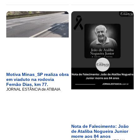
Motiva Minas_SP realiza obra
em viaduto na rodovia
Fernão Dias, km 77.
JORNAL ESTÂNCIA de ATIBAIA
Nota de Falecimento: João
de Ataliba Nogueira Junior
morre aos 84 anos