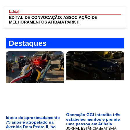
Edital
EDITAL DE CONVOCAÇÃO: ASSOCIAÇÃO DE
MELHORAMENTOS ATIBAIA PARK II
Destaques
Operação GGI interdita três
Idoso de aproximadamente
estabelecimentos e prende
75 anos é atropelado na
uma pessoa em Atibaia
Avenida Dom Pedro II, no
JORNAL ESTÂNCIA de ATIBAIA