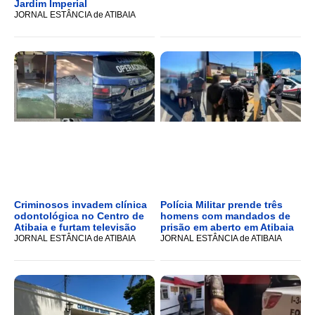
Jardim Imperial
JORNAL ESTÂNCIA de ATIBAIA
Criminosos invadem clínica
Polícia Militar prende três
odontológica no Centro de
homens com mandados de
Atibaia e furtam televisão
prisão em aberto em Atibaia
JORNAL ESTÂNCIA de ATIBAIA
JORNAL ESTÂNCIA de ATIBAIA