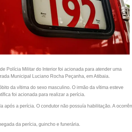
 Polícia Militar do Interior foi acionada para atender uma
strada Municipal Luciano Rocha Peçanha, em Atibaia.
ito da vítima do sexo masculino. O irmão da vítima esteve
fica foi acionada para realizar a perícia.
a após a perícia. O condutor não possuía habilitação. A ocorrê
egada da perícia, guincho e funerária.