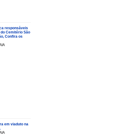
oca responsáveis
 do Cemitério São
o, Confira os
AIA
ra em viaduto na
.
AIA