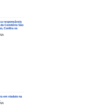
oca responsáveis
 do Cemitério São
o, Confira os
AIA
ra em viaduto na
.
AIA