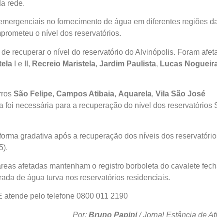
a rede.
emergenciais no fornecimento de água em diferentes regiões d
rometeu o nível dos reservatórios.
 de recuperar o nível do reservatório do Alvinópolis. Foram afe
tela
I e II,
Recreio Maristela
,
Jardim Paulista
,
Lucas Nogueir
rros
São Felipe
,
Campos Atibaia
,
Aquarela
,
Vila São José
 foi necessária para a recuperação do nível dos reservatórios
orma gradativa após a recuperação dos níveis dos reservatório
5).
áreas afetadas mantenham o registro borboleta do cavalete fec
rada de água turva nos reservatórios residenciais.
 atende pelo telefone 0800 011 2190
Por:
Bruno Papini
/ Jornal Estância de At