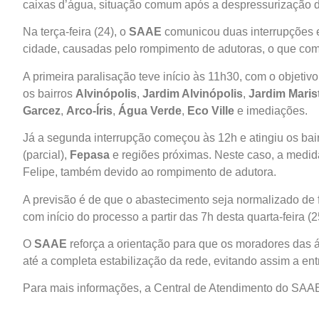
caixas d’água, situação comum após a despressurização d
Na terça-feira (24), o
SAAE
comunicou duas interrupções 
cidade, causadas pelo rompimento de adutoras, o que comp
A primeira paralisação teve início às 11h30, com o objetivo
os bairros
Alvinópolis
,
Jardim Alvinópolis
,
Jardim Maris
Garcez
,
Arco-Íris
,
Água Verde
,
Eco Ville
e imediações.
Já a segunda interrupção começou às 12h e atingiu os bai
(parcial),
Fepasa
e regiões próximas. Neste caso, a medida
Felipe, também devido ao rompimento de adutora.
A previsão é de que o abastecimento seja normalizado de f
com início do processo a partir das 7h desta quarta-feira (2
O
SAAE
reforça a orientação para que os moradores das 
até a completa estabilização da rede, evitando assim a ent
Para mais informações, a Central de Atendimento do SAAE