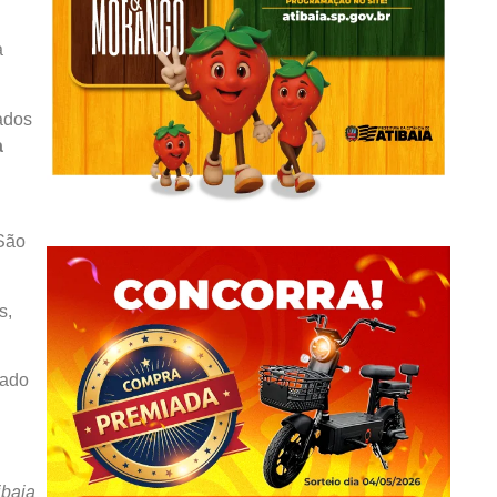
a
tados
a
 São
s,
hado
ibaia