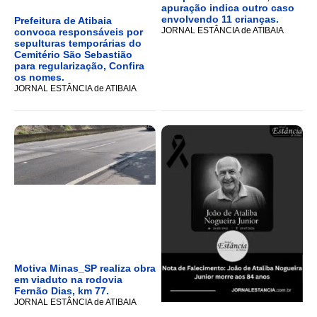
apuração indica outro caso
envolvendo 11 crianças.
Prefeitura de Atibaia
JORNAL ESTÂNCIA de ATIBAIA
convoca responsáveis por
sepulturas temporárias do
Cemitério São Sebastião
para regularização, Confira
os nomes.
JORNAL ESTÂNCIA de ATIBAIA
Motiva Minas_SP realiza obra
em viaduto na rodovia
Fernão Dias, km 77.
JORNAL ESTÂNCIA de ATIBAIA