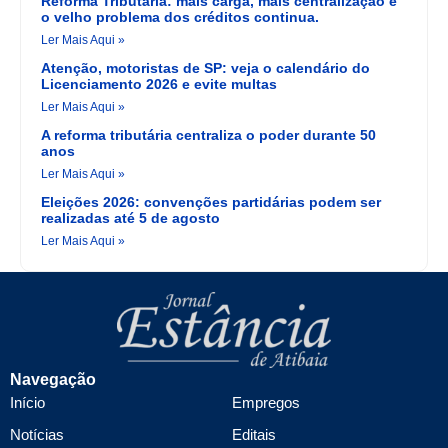
Reforma Tributária: mais carga, mais centralização e
o velho problema dos créditos continua.
Ler Mais Aqui »
Atenção, motoristas de SP: veja o calendário do
Licenciamento 2026 e evite multas
Ler Mais Aqui »
A reforma tributária centraliza o poder durante 50
anos
Ler Mais Aqui »
Eleições 2026: convenções partidárias podem ser
realizadas até 5 de agosto
Ler Mais Aqui »
Navegação
Início
Empregos
Notícias
Editais