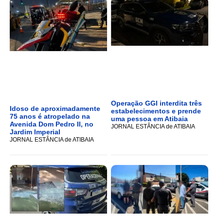
Operação GGI interdita três
Idoso de aproximadamente
estabelecimentos e prende
75 anos é atropelado na
uma pessoa em Atibaia
Avenida Dom Pedro II, no
JORNAL ESTÂNCIA de ATIBAIA
Jardim Imperial
JORNAL ESTÂNCIA de ATIBAIA