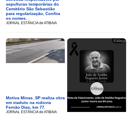
sepulturas temporárias do
Cemitério São Sebastião
para regularização, Confira
os nomes.
JORNAL ESTÂNCIA de ATIBAIA
Motiva Minas_SP realiza obra
em viaduto na rodovia
Fernão Dias, km 77.
JORNAL ESTÂNCIA de ATIBAIA