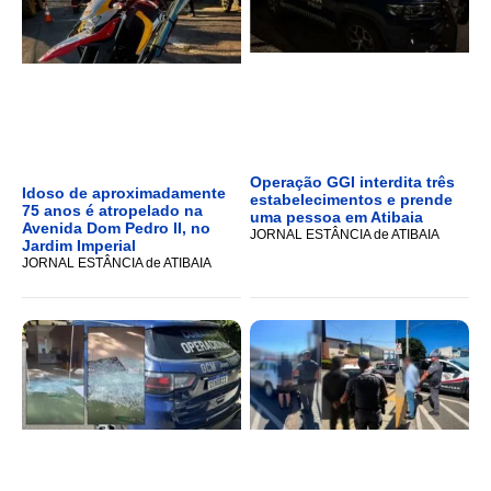
Operação GGI interdita três
Idoso de aproximadamente
estabelecimentos e prende
75 anos é atropelado na
uma pessoa em Atibaia
Avenida Dom Pedro II, no
JORNAL ESTÂNCIA de ATIBAIA
Jardim Imperial
JORNAL ESTÂNCIA de ATIBAIA