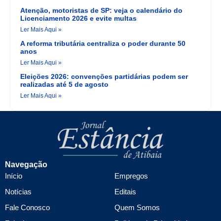
Atenção, motoristas de SP: veja o calendário do
Licenciamento 2026 e evite multas
Ler Mais Aqui »
A reforma tributária centraliza o poder durante 50
anos
Ler Mais Aqui »
Eleições 2026: convenções partidárias podem ser
realizadas até 5 de agosto
Ler Mais Aqui »
Navegação
Início
Empregos
Notícias
Editais
Fale Conosco
Quem Somos