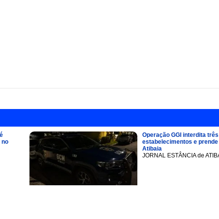
é
Operação GGI interdita três
 no
estabelecimentos e prend
Atibaia
JORNAL ESTÂNCIA de ATIB