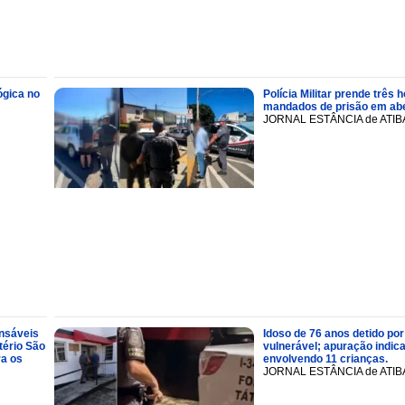
ógica no
Polícia Militar prende trê
mandados de prisão em abe
JORNAL ESTÂNCIA de ATIB
onsáveis
Idoso de 76 anos detido por
tério São
vulnerável; apuração indic
ra os
envolvendo 11 crianças.
JORNAL ESTÂNCIA de ATIB