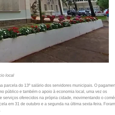
io local
ima parcela do 13º salário dos servidores municipais. O pagame
ismo público e também o apoio à economia local, uma vez os
e serviços oferecidos na própria cidade, movimentando o comé
rcela em 31 de outubro e a segunda na última sexta-feira. Fora
.