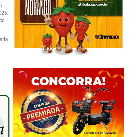
o
025.
ndo
aria
s