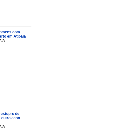
s homens com
rto em Atibaia
AIA
 estupro de
a outro caso
AIA