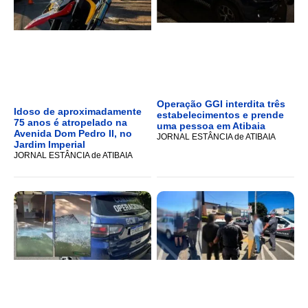
Operação GGI interdita três
Idoso de aproximadamente
estabelecimentos e prende
75 anos é atropelado na
uma pessoa em Atibaia
Avenida Dom Pedro II, no
JORNAL ESTÂNCIA de ATIBAIA
Jardim Imperial
JORNAL ESTÂNCIA de ATIBAIA