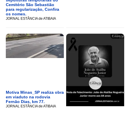
Cemitério São Sebastião
para regularização, Confira
os nomes.
JORNAL ESTÂNCIA de ATIBAIA
Motiva Minas_SP realiza obra
em viaduto na rodovia
Fernão Dias, km 77.
JORNAL ESTÂNCIA de ATIBAIA