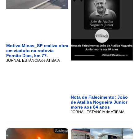
Motiva Minas_SP realiza obra
em viaduto na rodovia
Fernão Dias, km 77.
JORNAL ESTÂNCIA de ATIBAIA
Nota de Falecimento: João
de Ataliba Nogueira Junior
morre aos 84 anos
JORNAL ESTÂNCIA de ATIBAIA