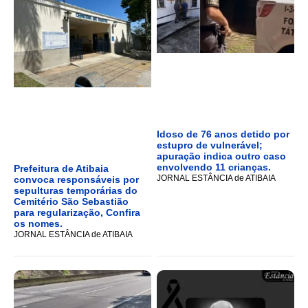
Idoso de 76 anos detido por
estupro de vulnerável;
apuração indica outro caso
envolvendo 11 crianças.
Prefeitura de Atibaia
JORNAL ESTÂNCIA de ATIBAIA
convoca responsáveis por
sepulturas temporárias do
Cemitério São Sebastião
para regularização, Confira
os nomes.
JORNAL ESTÂNCIA de ATIBAIA