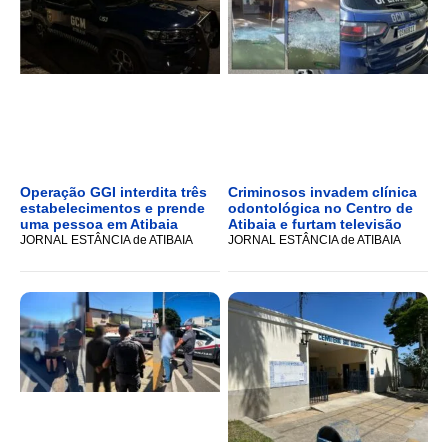
Operação GGI interdita três
Criminosos invadem clínica
estabelecimentos e prende
odontológica no Centro de
uma pessoa em Atibaia
Atibaia e furtam televisão
JORNAL ESTÂNCIA de ATIBAIA
JORNAL ESTÂNCIA de ATIBAIA