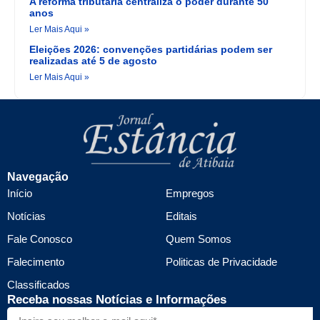
A reforma tributária centraliza o poder durante 50
anos
Ler Mais Aqui »
Eleições 2026: convenções partidárias podem ser
realizadas até 5 de agosto
Ler Mais Aqui »
Navegação
Início
Empregos
Notícias
Editais
Fale Conosco
Quem Somos
Falecimento
Politicas de Privacidade
Classificados
Receba nossas Notícias e Informações