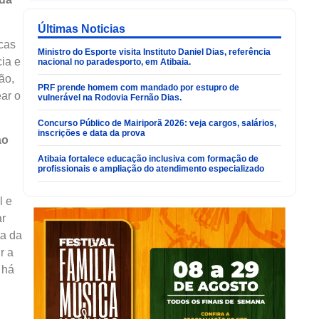
Últimas Noticias
cas
Ministro do Esporte visita Instituto Daniel Dias, referência
cia e
nacional no paradesporto, em Atibaia.
ão,
PRF prende homem com mandado por estupro de
ear o
vulnerável na Rodovia Fernão Dias.
Concurso Público de Mairiporã 2026: veja cargos, salários,
inscrições e data da prova
ao
Atibaia fortalece educação inclusiva com formação de
profissionais e ampliação do atendimento especializado
l e
ar
ta da
r a
 há