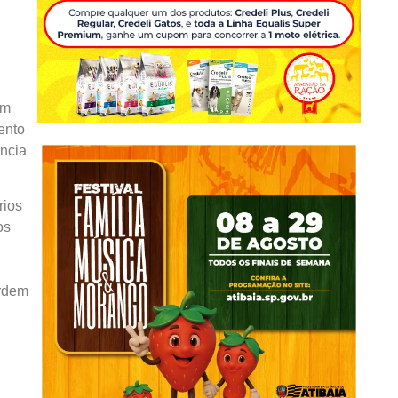
um
ento
ência
rios
os
ordem