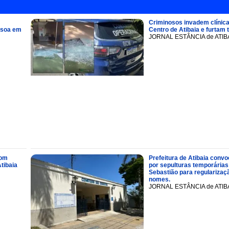
Criminosos invadem clínica
ssoa em
Centro de Atibaia e furtam 
JORNAL ESTÂNCIA de ATIB
com
Prefeitura de Atibaia conv
tibaia
por sepulturas temporárias
Sebastião para regularizaçã
nomes.
JORNAL ESTÂNCIA de ATIB