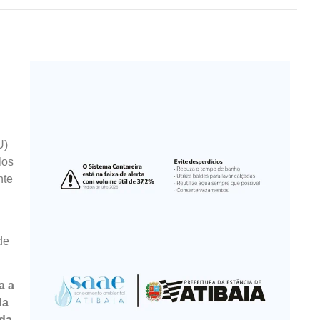
U)
los
nte
de
a a
da
 da