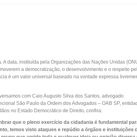
a. A data, instituída pela Organizações das Nações Unidas (ON
omoverem a democratização, o desenvolvimento e o respeito pe
cia é um valor universal baseado na vontade expressa livreme
nversamos com Caio Augusto Silva dos Santos, advogado
 Secional São Paulo da Ordem dos Advogados – OAB SP, entida
os no Estado Democrático de Direito, confira:
mbrar que o pleno exercício da cidadania é fundamental par
to, temos visto ataques e repúdio a órgãos e instituições 
grupo que agride toda e qualquer ideia ou opinião diversa