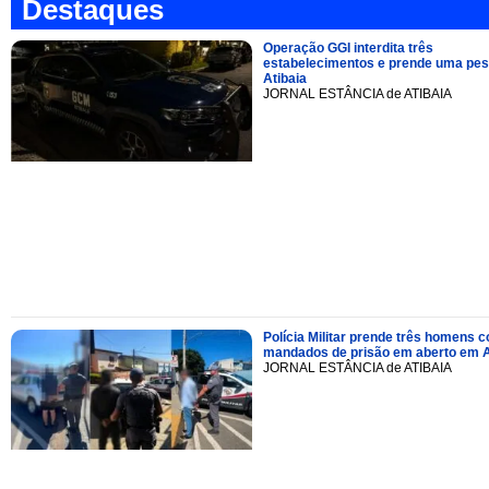
Destaques
Operação GGI interdita três
estabelecimentos e prende uma pe
Atibaia
JORNAL ESTÂNCIA de ATIBAIA
Polícia Militar prende três homens 
mandados de prisão em aberto em A
JORNAL ESTÂNCIA de ATIBAIA