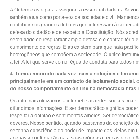
A Ordem existe para assegurar a essencialidade da Advoca
também atua como porta-voz da sociedade civil. Mantemo
contribuir nos grandes debates que interessam à sociedade 
defesa do cidadão e de respeito à Constituição. Nós acredi
serenidade de resguardar ampla defesa e o contraditório 
cumprimento de regras. Elas existem para que haja pacifi
heterogêneos que compõem a sociedade. O único instrume
a lei. A lei que serve como régua de conduta para todos 
4. Temos recorrido cada vez mais a soluções e ferramen
principalmente em um contexto de isolamento social, 
do nosso comportamento on-line na democracia brasil
Quanto mais utilizamos a internet e as redes sociais, ma
difundimos informações. E ser democrático significa poder
respeitar a opinião e sentimentos alheios. Ser democrático
deveres. Nesse sentido, quando passamos da condição de 
se tenha consciência do poder de impacto das ideias em
apenas a confirmação para suas próprias crenças e opiniõ