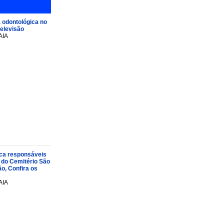
 odontológica no
televisão
AIA
oca responsáveis
 do Cemitério São
o, Confira os
AIA