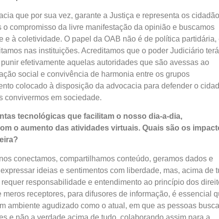
cia que por sua vez, garante a Justiça e representa os cidadão
s o compromisso da livre manifestação da opinião e buscamos
e à coletividade. O papel da OAB não é de política partidária,
tamos nas instituições. Acreditamos que o poder Judiciário terá
e punir efetivamente aquelas autoridades que são avessas ao
cação social e convivência de harmonia entre os grupos
nto colocado à disposição da advocacia para defender o cida
nós convivermos em sociedade.
tas tecnológicas que facilitam o nosso dia-a-dia,
com o aumento das atividades virtuais. Quais são os impac
eira?
is nos conectamos, compartilhamos conteúdo, geramos dados e
 expressar ideias e sentimentos com liberdade, mas, acima de t
 requer responsabilidade e entendimento ao princípio dos direit
meros receptores, para difusores de informação, é essencial 
 um ambiente agudizado como o atual, em que as pessoas busc
es e não a verdade acima de tudo, colaborando assim para a