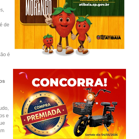
s,
 é de
dão é
tos
udo,
os e
que
am