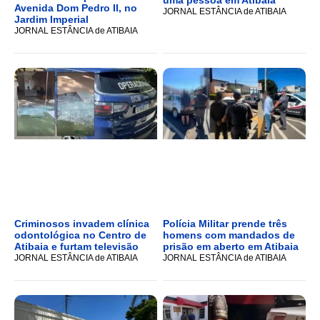
Avenida Dom Pedro II, no
JORNAL ESTÂNCIA de ATIBAIA
Jardim Imperial
JORNAL ESTÂNCIA de ATIBAIA
Criminosos invadem clínica
Polícia Militar prende três
odontológica no Centro de
homens com mandados de
Atibaia e furtam televisão
prisão em aberto em Atibaia
JORNAL ESTÂNCIA de ATIBAIA
JORNAL ESTÂNCIA de ATIBAIA