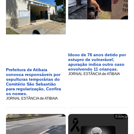
Idoso de 76 anos detido por
estupro de vulnerável;
apuração indica outro caso
envolvendo 11 crianças.
Prefeitura de Atibaia
JORNAL ESTÂNCIA de ATIBAIA
convoca responsáveis por
sepulturas temporárias do
Cemitério São Sebastião
para regularização, Confira
os nomes.
JORNAL ESTÂNCIA de ATIBAIA