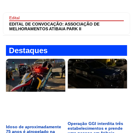
Edital
EDITAL DE CONVOCAÇÃO: ASSOCIAÇÃO DE
MELHORAMENTOS ATIBAIA PARK II
Destaques
Operação GGI interdita três
Idoso de aproximadamente
estabelecimentos e prende
75 anos é atropelado na
uma pessoa em Atibaia