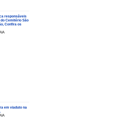
oca responsáveis
 do Cemitério São
o, Confira os
AIA
ra em viaduto na
.
AIA