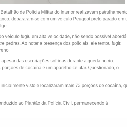
º Batalhão de Polícia Militar do Interior realizavam patrulhament
Franco, depararam-se com um veículo Peugeot preto parado em
lgo.
do veículo fugiu em alta velocidade, não sendo possível abordá-
 pedras. Ao notar a presença dos policiais, ele tentou fugir,
reno.
apesar das escoriações sofridas durante a queda no rio.
 porções de cocaína e um aparelho celular. Questionado, o
o inicialmente visto e localizaram mais 73 porções de cocaína, q
i conduzido ao Plantão da Polícia Civil, permanecendo à